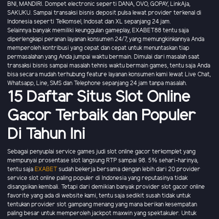
BNI, MANDIRI. Dompet electronic seperti DANA, OVO, GOPAY, LinkAja,
SAKUKU. Sampai transaksi bisnis deposit pulsa lewat provider terkenal di
Indonesia seperti Telkomsel, Indosat dan XL sepanjang 24 jam.
Selainnya banyak memiliki keunggulan gameplay, EXABET88 tentu saja
diperlengkapi peranan layanan konsumen 24/7, yang memungkinkannya Anda
memperoleh kontribusi yang cepat dan cepat untuk menuntaskan tiap
permasalahan yang Anda jumpai waktu bermain. Dimulai dari masalah saat
transaksi bisnis sampai masalah tehnis waktu bermain games, tentu saja Anda
bisa secara mudah terhubung feature layanan konsumen kami lewat Live Chat,
Whatsapp, Line, SMS dan Telephone sepanjang 24 jam tanpa masalah.
15 Daftar Situs Slot Online
Gacor Terbaik dan Populer
Di Tahun Ini
Sebagai penyuplai service games judi slot online gacor terkomplet yang
mempunyai prosentase slot langsung RTP sampai 98. 5% sehari-harinya,
tentu saja
EXABET
sudah bekerja bersama dengan lebih dari 20 provider
service slot online paling populer di Indonesia yang reputasinya tidak
disangsikan kembali. Tetapi dari demikian banyak provider slot gacor online
favorite yang ada di website kami, tentu saja sedikit susah tidak untuk
tentukan provider slot gampang menang yang mana berikan kesempatan
paling besar untuk memperoleh jackpot maxwin yang spektakuler. Untuk