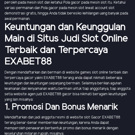
peroleh pada mesin slot dan ketahui Pola gacor pada mesin slot itu. Ketahui
variasi permainan dan Pola gacor pada mesin slot lewat account slot
demonstrasi gratis, hingga Anda tidak beresiko kehilangan uang banyak pada
awal permainan.
Keuntungan dan Keunggulan
Main di Situs Judi Slot Online
Terbaik dan Terpercaya
EXABET88
Dengan mendaftarkan dan bermain di website games slot online terbaik dan
terpercaya gacor yakni EXABET88 terang anda dapat nikmati beberapa
keuntungan dan keuntungan sepanjang bermain. Selainnya berikan agunan
keamanan dan kenyamanan waktu bermain untuk tiap anggotanya, tiap anggota
setia website agen judi EXABET88 gacor bisa nikmati beragam keuntungan
yang lain misalnya:
1. Promosi Dan Bonus Menarik
Mendaftarkan dan jadi anggota resmi di website slot Gacor EXABET88
terang benar-benar memberikan keuntungan, karena Anda dapat
memperoleh penawaran berbentuk promo dan bonus menarik dengan
keseluruhan miliaran rupiah, misalnya: