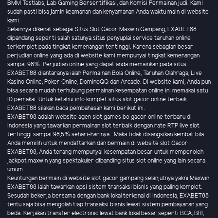
BMM Testlabs, Lab Gaming Bersertifikasi, dan Komisi Permainan judi. Kami
sudah pasti bisa jamin keamanan dan kenyamanan Anda waktu main di website
kami.
Selainnya dikenali sebagai Situs Slot Gacor Maxwin Gampang, EXABET88
dipandang seperti salah satunya situs penyuplai service taruhan online
terkomplet pada tingkat kemenangan tertinggi. Karena sebagian besar
perjudian online yang ada di website kami mempunyai tingkat kemenangan
sampai 98%. Perjudian online yang dapat anda memainkan pada situs
EXABET88 diantaranya ialah Permainan Bola Online, Taruhan Olahraga, Live
Kasino Online, Poker Online, DominoQQ dan Arcade. Di website kami, Anda pun
bisa secara mudah terhubung permainan kesempatan online ini memakai satu
ID pemakai. Untuk ketahui info komplet situs slot gacor online terbaik
EXABET88 silakan baca pembahasan kami berikut ini.
EXABET88 adalah website agen slot games bo gacor online terbaru di
Indonesia yang tawarkan permainan slot terbaik dengan rate RTP live slot
tertinggi sampai 98,5% sehari-harinya . Maka tidak disangsikan kembali bila
Anda memilih untuk mendaftarkan dan bermain di website slot Gacor
EXABET88, Anda terang mempunyai kesempatan besar untuk memperoleh
jackpot maxwin yang spektakuler dibanding situs slot online yang lain secara
umum.
Keuntungan bermain di website slot gacor gampang selanjutnya yakni Maxwin
EXABET88 ialah tawarkan opsi sistem transaksi bisnis yang paling komplet.
Sesudah bekerja bersama dengan bank lokal terkenal di Indonesia, EXABET88
tentu saja bisa mengolah tiap transaksi bisnis lewat sistem pembayaran yang
beda. Kerjakan transfer electronic lewat bank lokal besar seperti BCA, BRI,