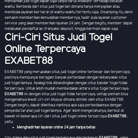
memainkan judi togel kapan saja tanpa harus khawatir terhadap batasan
waktu. Berbeda dari situs judi togel lain dimana hanya menyajikan atau
membuka layanan bertaruh di waktu-waktu tertentu saja. Disamping itu, demi
semakin memberikan kemudahan membernya, hadir pula layanan customer
service yang akan memberikan layanan 24 jam. Dengan begitu, member dapat
melakukan pendaftaran, transaksi deposit, hingga bermain kapan saja.
Ciri-Ciri Situs Judi Togel
Online Terpercaya
EXABET88
EXABET88 yang merupakan situs judi togel online terbesar dan terpercaya,
pastinya mempunyai beragam banyak perbedaan dengan kebanyakan situs
judi togel lainnya. Apalagi bila dibandingkan dengan situs bandar togel tidak
terpercaya. Untuk lebih mudah membedakan antara situs togel terpercaya
EXABET88
ini dengan situs judi togel tidak terpercaya, setiap pemain bisa
mengenalinya lewat ciri-ciri khusus dimana dimiliki oleh situs EXABET88..
Dengan begitu, dapat dikethaui nantinya apa saja perbedaannya dengan
penyedia taruhan judi togel lainnya. Agar lebih mengetahuinya, berikut di
bawah ini beberapa ciri dari situs judi togel online terpercaya
EXABET88
,
yaitu:
Menghadirkan layanan online 24 jam tanpa batas
Ciri utama dari situs judi togel terpercaya dan terbesar
EXABET88
, yakni