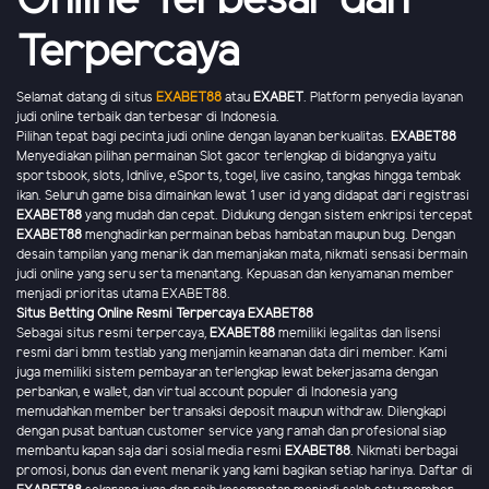
Online Terbesar dan
Terpercaya
Selamat datang di situs
EXABET88
atau
EXABET
. Platform penyedia layanan
judi online terbaik dan terbesar di Indonesia.
Pilihan tepat bagi pecinta judi online dengan layanan berkualitas.
EXABET88
Menyediakan pilihan permainan Slot gacor terlengkap di bidangnya yaitu
sportsbook, slots, Idnlive, eSports, togel, live casino, tangkas hingga tembak
ikan. Seluruh game bisa dimainkan lewat 1 user id yang didapat dari registrasi
EXABET88
yang mudah dan cepat. Didukung dengan sistem enkripsi tercepat
EXABET88
menghadirkan permainan bebas hambatan maupun bug. Dengan
desain tampilan yang menarik dan memanjakan mata, nikmati sensasi bermain
judi online yang seru serta menantang. Kepuasan dan kenyamanan member
menjadi prioritas utama EXABET88.
Situs Betting Online Resmi Terpercaya EXABET88
Sebagai situs resmi terpercaya,
EXABET88
memiliki legalitas dan lisensi
resmi dari bmm testlab yang menjamin keamanan data diri member. Kami
juga memiliki sistem pembayaran terlengkap lewat bekerjasama dengan
perbankan, e wallet, dan virtual account populer di Indonesia yang
memudahkan member bertransaksi deposit maupun withdraw. Dilengkapi
dengan pusat bantuan customer service yang ramah dan profesional siap
membantu kapan saja dari sosial media resmi
EXABET88
. Nikmati berbagai
promosi, bonus dan event menarik yang kami bagikan setiap harinya. Daftar di