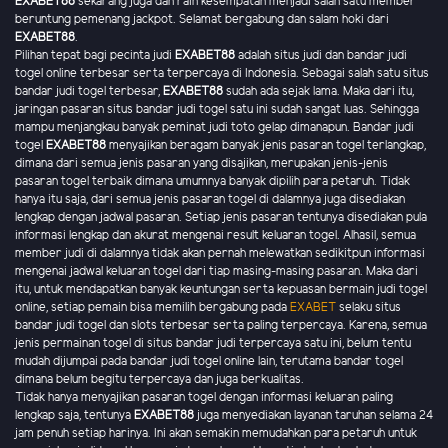
EXABET88
sekarang juga dan raih kesempatan menjadi salah satu member
beruntung pemenang jackpot. Selamat bergabung dan salam hoki dari
EXABET88
.
Pilihan tepat bagi pecinta judi
EXABET88
adalah situs judi dan bandar judi
togel online terbesar serta terpercaya di Indonesia. Sebagai salah satu situs
bandar judi togel terbesar,
EXABET88
sudah ada sejak lama. Maka dari itu,
jaringan pasaran situs bandar judi togel satu ini sudah sangat luas. Sehingga
mampu menjangkau banyak peminat judi toto gelap dimanapun. Bandar judi
togel
EXABET88
menyajikan beragam banyak jenis pasaran togel terlangkap,
dimana dari semua jenis pasaran yang disajikan, merupakan jenis-jenis
pasaran togel terbaik dimana umumnya banyak dipilih para petaruh. Tidak
hanya itu saja, dari semua jenis pasaran togel di dalamnya juga disediakan
lengkap dengan jadwal pasaran. Setiap jenis pasaran tentunya disediakan pula
informasi lengkap dan akurat mengenai result keluaran togel. Alhasil, semua
member judi di dalamnya tidak akan pernah melewatkan sedikitpun informasi
mengenai jadwal keluaran togel dari tiap masing-masing pasaran. Maka dari
itu, untuk mendapatkan banyak keuntungan serta kepuasan bermain judi togel
online, setiap pemain bisa memilih bergabung pada
EXABET
selaku situs
bandar judi togel dan slots terbesar serta paling terpercaya. Karena, semua
jenis permainan togel di situs bandar judi terpercaya satu ini, belum tentu
mudah dijumpai pada bandar judi togel online lain, terutama bandar togel
dimana belum begitu terpercaya dan juga berkualitas.
Tidak hanya menyajikan pasaran togel dengan informasi keluaran paling
lengkap saja, tentunya
EXABET88
juga menyediakan layanan taruhan selama 24
jam penuh setiap harinya. Ini akan semakin memudahkan para petaruh untuk