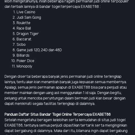
lebih mengetahuinya, inilah beberapa ragam permainan judi online terpopuler
dan terbaik lainnya di bandar togel terpercaya EXABET88 :
Live Casino
Judi Sam Gong
Roulette
Race Ball
Dragon Tiger
Baccarat
Sicbo
Game judi 12D, 24D dan 48D
Billiards
Poker Dice
Monopoly
Dengan disertai beberapa banyak jenis permainan judi online terlengkap
lainnya, tentu akan kian menambah banyak juga kepuasan semua membernya.
Apalagi, semua jenis permainan apapun di EXABET88 bisa para penjudi atau
member mainkan dengan uang asli menggunakan 1 id saja. Dengan begitu,
peluang untuk mencoba peruntungan dalam bermain judi kian besar dengan
dapat menikmati segala fasilitas terlengkap di dalamnya.
Panduan Daftar Situs Bandar Togel Online Terpercaya EXABET88
Setelah mengetahui beragam kelebihan serta kemudahan di situs judi togel
EXABET88, tentunya semua penjudi dipastikan tertarik serta menginginkan
dapat bergabung di dalamnya. Maka dari itu, bilamana ingin dapat bergabung