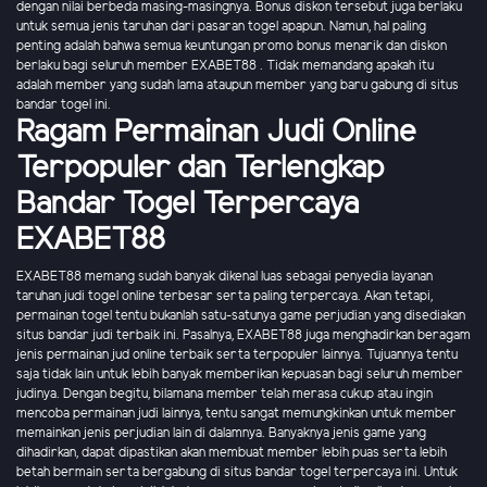
dengan nilai berbeda masing-masingnya. Bonus diskon tersebut juga berlaku
untuk semua jenis taruhan dari pasaran togel apapun. Namun, hal paling
penting adalah bahwa semua keuntungan promo bonus menarik dan diskon
berlaku bagi seluruh member EXABET88 . Tidak memandang apakah itu
adalah member yang sudah lama ataupun member yang baru gabung di situs
bandar togel ini.
Ragam Permainan Judi Online
Terpopuler dan Terlengkap
Bandar Togel Terpercaya
EXABET88
EXABET88 memang sudah banyak dikenal luas sebagai penyedia layanan
taruhan judi togel online terbesar serta paling terpercaya. Akan tetapi,
permainan togel tentu bukanlah satu-satunya game perjudian yang disediakan
situs bandar judi terbaik ini. Pasalnya, EXABET88 juga menghadirkan beragam
jenis permainan jud online terbaik serta terpopuler lainnya. Tujuannya tentu
saja tidak lain untuk lebih banyak memberikan kepuasan bagi seluruh member
judinya. Dengan begitu, bilamana member telah merasa cukup atau ingin
mencoba permainan judi lainnya, tentu sangat memungkinkan untuk member
memainkan jenis perjudian lain di dalamnya. Banyaknya jenis game yang
dihadirkan, dapat dipastikan akan membuat member lebih puas serta lebih
betah bermain serta bergabung di situs bandar togel terpercaya ini. Untuk