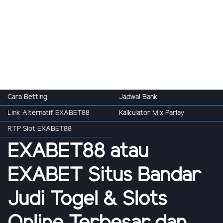
Cara Betting
Jadwal Bank
Link Alternatif EXABET88
Kalkulator Mix Parlay
RTP Slot EXABET88
EXABET88 atau
EXABET Situs Bandar
Judi Togel & Slots