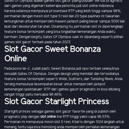
Gates Of Olympus adalah games slot gacor paling populer versus pragmatis
dari games yang digemari beberapa pencinta judi slot online Indonesia.
Karena selainnya mempunyai prosentase RTP yang lebih tinggi sampai 98%,
permainan dengan mesin slot type 5 reel dan 20 type paylines ini tawarkan
kemungkinan untuk memperoleh maxwin jackpot paling besar sampai 5000 kali
lipat dari keseluruhan taruhan. Disamping itu, permainan slot ini diperlengkapi
feature bonus terkomplet yang bisa tingkatkan kemenangan Anda waktu
bermain. Dengan begitu, Gates Of Olympus saat ini dipandang seperti pilihan
games slot gacor terbaik pada tahun 2023.
Slot Gacor Sweet Bonanza
Online
Pada posisi ke-2 , sudah pasti, Sweet Bonanza jadi opsi terbaik selanjutnya
sesudah Gates Of Olympus. Dengan design yang memikat dan tersedianya
feature bonus terkomplet seperti Wilds, Scatters, dan Tumbling Reels, Anda
terang mempunyai kesempatan besar untuk memperoleh jackpot
kemenangan spektakuler. RTP dari games gacor pragmatic ini bisa dibilang
sangat tinggi yaitu mencapai 98.46%.
Slot Gacor Starlight Princess
Starlight princes sebagai games slot gacor favorite yang di publish oleh
pragmatic play dengan
slot online
live RTP tinggi yakni capai 96.53%.
Permainan ini mempunyai mesin slot 5 reel, 4 baris dengan 1024 langkah untuk
menang, tentu saja bisa menolong anda memperoleh perkalian kemenangan