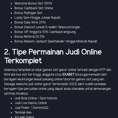
Welcome Bonus Slot 100%
Bonus Cashback Slot Online
Bonus Rollingan Slot
Lucky Spin Hingga Jutaan Rupiah
Bonus Daily Wins 25%
Bonus Deposit Lewat E-wallet Tanpa potongan
Bonus VIP Anggota 10% Cashback langsung
Bonus Referal 20.3%
Bonus Maxwin Jackpot Spektakuler Hingga Miliaran Rupiah
2. Tipe Permainan Judi Online
Terkomplet
Selainnya tampilkan produk games slot gacor online terbaik dengan RTP dan
Winrate live slot tertinggi, anggota situs
EXABET
bisa juga memperoleh
beragam keuntungan lewat peluang online favorite games slot yang lain.
Sebagai website judi online gacor terkomplet 2023, kami sudah sediakan
beragam tipe perjudian online yang dapat anda utamakan untuk kemenangan
optimal, misalnya:
Judi Bola Online / Sportsbook
Judi Live Kasino Online
Judi Poker / DominoQQ
Tembak Ikan
Arcade Game