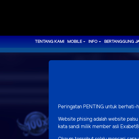
TENTANG KAMI
MOBILE
INFO
BERTANGGUNG J
Peringatan PENTING untuk berhati-ha
Website phising adalah website pals
kata sandi milik member asli Exabet8