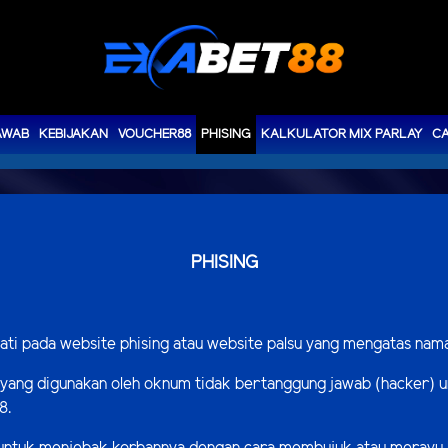
AWAB
KEBIJAKAN
VOUCHER88
PHISING
KALKULATOR MIX PARLAY
CA
PHISING
ti pada website phising atau website palsu yang mengatas nam
u yang digunakan oleh oknum tidak bertanggung jawab (hacker)
8.