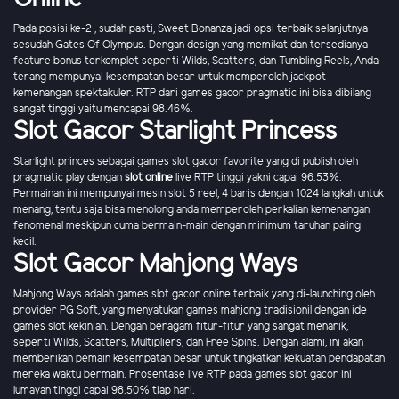
Pada posisi ke-2 , sudah pasti, Sweet Bonanza jadi opsi terbaik selanjutnya
sesudah Gates Of Olympus. Dengan design yang memikat dan tersedianya
feature bonus terkomplet seperti Wilds, Scatters, dan Tumbling Reels, Anda
terang mempunyai kesempatan besar untuk memperoleh jackpot
kemenangan spektakuler. RTP dari games gacor pragmatic ini bisa dibilang
sangat tinggi yaitu mencapai 98.46%.
Slot Gacor Starlight Princess
Starlight princes sebagai games slot gacor favorite yang di publish oleh
pragmatic play dengan
slot online
live RTP tinggi yakni capai 96.53%.
Permainan ini mempunyai mesin slot 5 reel, 4 baris dengan 1024 langkah untuk
menang, tentu saja bisa menolong anda memperoleh perkalian kemenangan
fenomenal meskipun cuma bermain-main dengan minimum taruhan paling
kecil.
Slot Gacor Mahjong Ways
Mahjong Ways adalah games slot gacor online terbaik yang di-launching oleh
provider PG Soft, yang menyatukan games mahjong tradisionil dengan ide
games slot kekinian. Dengan beragam fitur-fitur yang sangat menarik,
seperti Wilds, Scatters, Multipliers, dan Free Spins. Dengan alami, ini akan
memberikan pemain kesempatan besar untuk tingkatkan kekuatan pendapatan
mereka waktu bermain. Prosentase live RTP pada games slot gacor ini
lumayan tinggi capai 98.50% tiap hari.