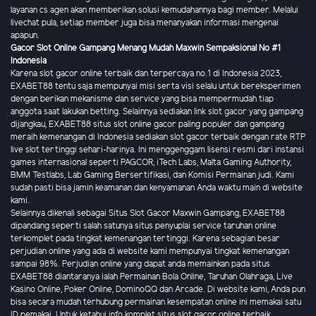
layanan cs agen akan memberikan solusi kemudahannya bagi member. Melalui
livechat pula, setiap member juga bisa menanyakan informasi mengenai
apapun.
Gacor Slot Online Gampang Menang Mudah Maxwin Sempaksional No #1
Indonesia
Karena slot gacor online terbaik dan terpercaya no.1 di Indonesia 2023,
EXABET88 tentu saja mempunyai misi serta visi selalu untuk bereksperimen
dengan berikan mekanisme dan service yang bisa mempermudah tiap
anggota saat lakukan betting. Selainnya sediakan link slot gacor yang gampang
dijangkau, EXABET88 situs slot online gacor paling populer dan gampang
meraih kemenangan di Indonesia sediakan slot gacor terbaik dengan rate RTP
live slot tertinggi sehari-harinya. Ini menggenggam lisensi resmi dari instansi
games internasional seperti PAGCOR, iTech Labs, Malta Gaming Authority,
BMM Testlabs, Lab Gaming Bersertifikasi, dan Komisi Permainan judi. Kami
sudah pasti bisa jamin keamanan dan kenyamanan Anda waktu main di website
kami.
Selainnya dikenali sebagai Situs Slot Gacor Maxwin Gampang, EXABET88
dipandang seperti salah satunya situs penyuplai service taruhan online
terkomplet pada tingkat kemenangan tertinggi. Karena sebagian besar
perjudian online yang ada di website kami mempunyai tingkat kemenangan
sampai 98%. Perjudian online yang dapat anda memainkan pada situs
EXABET88 diantaranya ialah Permainan Bola Online, Taruhan Olahraga, Live
Kasino Online, Poker Online, DominoQQ dan Arcade. Di website kami, Anda pun
bisa secara mudah terhubung permainan kesempatan online ini memakai satu
ID pemakai. Untuk ketahui info komplet situs slot gacor online terbaik