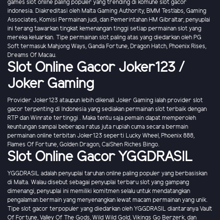
games slot online paling populer yang trending di komune slot gacor
indonesia. Diakreditasi oleh Malta Gaming Authority, BMM Testlabs, Gaming
Associates, Komisi Permainan judi, dan Pemerintahan HM Gibraltar, penyuplai
ini terang tawarkan tingkat kemenangan tinggi setiap permainan slot yang
mereka keluarkan. Tipe permainan slot paling atas yang diedarkan oleh PG
Soft termasuk Mahjong Ways, Ganda Fortune, Dragon Hatch, Phoenix Rises,
Dreams Of Macau.
Slot Online Gacor Joker123 /
Joker Gaming
Provider Joker123 ataupun lebih dikenali Joker Gaming ialah provider slot
gacor terpenting di Indonesia yang sediakan permainan slot terbaik dengan
RTP dan Winrate tertinggi . Maka tentu saja pemain dapat memperoleh
keuntungan sampai beberapa ratus juta rupiah cuma secara bermain
permainan online terbitan Joker123 seperti Lucky Wheel, Phoenix 888,
Flames Of Fortune, Golden Dragon, CaiShen Riches Bingo.
Slot Online Gacor YGGDRASIL
YGGDRASIL adalah penyuplai taruhan online paling populer yang berbasiskan
di Malta. Walau disebut sebagai penyuplai terbaru slot yang gampang
dimenangi, penyuplai ini memiliki komitmen selalu untuk mendatangkan
pengalaman bermain yang menyenangkan lewat macam permainan yang unik.
Tipe slot gacor terpopuler yang diedarkan oleh YGGDRASIL diantaranya Vault
Of Fortune, Valley Of The Gods, Wild Wild Gold, Vikings Go Berzerk, dan