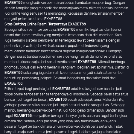
EXABET88
menghadirkan permainan bebas hambatan maupun bug. Dengan
desain tampilan yang menarik dan memanjakan mata, nikmati sensasi bermain
judi online yang seru serta menantang. Kepuasan dan kenyamanan member
menjadi prioritas utama EXABET88.
Situs Betting Online Resmi Terpercaya EXABET88
Sebagai situs resmi terpercaya,
EXABET88
memiliki legalitas dan lisensi
resmi dari bmm testlab yang menjamin keamanan data diri member. Kami
juga memiliki sistem pembayaran terlengkap lewat bekerjasama dengan
perbankan, e wallet, dan virtual account populer di Indonesia yang
memudahkan member bertransaksi deposit maupun withdraw. Dilengkapi
dengan pusat bantuan customer service yang ramah dan profesional siap
membantu kapan saja dari sosial media resmi
EXABET88
. Nikmati berbagai
promosi, bonus dan event menarik yang kami bagikan setiap harinya. Daftar di
EXABET88
sekarang juga dan raih kesempatan menjadi salah satu member
beruntung pemenang jackpot. Selamat bergabung dan salam hoki dari
EXABET88
.
Pilihan tepat bagi pecinta judi
EXABET88
adalah situs judi dan bandar judi
togel online terbesar serta terpercaya di Indonesia. Sebagai salah satu situs
bandar judi togel terbesar,
EXABET88
sudah ada sejak lama. Maka dari itu,
jaringan pasaran situs bandar judi togel satu ini sudah sangat luas. Sehingga
mampu menjangkau banyak peminat judi toto gelap dimanapun. Bandar judi
togel
EXABET88
menyajikan beragam banyak jenis pasaran togel terlangkap,
dimana dari semua jenis pasaran yang disajikan, merupakan jenis-jenis
pasaran togel terbaik dimana umumnya banyak dipilih para petaruh. Tidak
hanya itu saja, dari semua jenis pasaran togel di dalamnya juga disediakan