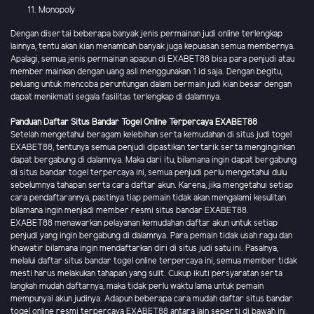
Monopoly
Dengan disertai beberapa banyak jenis permainan judi online terlengkap
lainnya, tentu akan kian menambah banyak juga kepuasan semua membernya.
Apalagi, semua jenis permainan apapun di EXABET88 bisa para penjudi atau
member mainkan dengan uang asli menggunakan 1 id saja. Dengan begitu,
peluang untuk mencoba peruntungan dalam bermain judi kian besar dengan
dapat menikmati segala fasilitas terlengkap di dalamnya.
Panduan Daftar Situs Bandar Togel Online Terpercaya EXABET88
Setelah mengetahui beragam kelebihan serta kemudahan di situs judi togel
EXABET88, tentunya semua penjudi dipastikan tertarik serta menginginkan
dapat bergabung di dalamnya. Maka dari itu, bilamana ingin dapat bergabung
di situs bandar togel terpercaya ini, semua penjudi perlu mengetahui dulu
sebelumnya tahapan serta cara daftar akun. Karena, jika mengetahui setiap
cara pendaftarannya, pastinya tiap pemain tidak akan mengalami kesulitan
bilamana ingin menjadi member resmi situs bandar EXABET88.
EXABET88 menawarkan pelayanan kemudahan daftar akun untuk setiap
penjudi yang ingin bergabung di dalamnya. Para pemain tidak usah ragu dan
khawatir bilamana ingin mendaftarkan diri di situs judi satu ini. Pasalnya,
melalui daftar situs bandar togel online terpercaya ini, semua member tidak
mesti harus melakukan tahapan yang sulit. Cukup ikuti persyaratan serta
langkah mudah daftarnya, maka tidak perlu waktu lama untuk pemain
mempunyai akun judinya. Adapun beberapa cara mudah daftar situs bandar
togel online resmi terpercaya EXABET88 antara lain seperti di bawah ini,