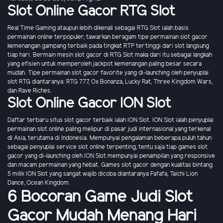
Slot Online Gacor RTG Slot
Real Time Gaming ataupun lebih dikenali sebagai RTG Slot ialah basis
permainan online terpopuler, tawarkan beragam tipe permainan slot gacor
kemenangan gampang terbaik pada tingkat RTP tertinggi dari slot langsung
tiap hari. Bermain mesin slot gacor di RTG Slot maka dari itu sebagai langkah
yang efisien untuk memperoleh jackpot kemenangan paling besar secara
mudah. Tipe permainan slot gacor favorite yang di-launching oleh penyuplai
slot RTG diantaranya: RTG 777, Ox Bonanza, Lucky Rat, Three Kingdom Wars,
dan Rave Riches.
Slot Online Gacor ION Slot
Daftar terbaru situs slot gacor terbaik ialah ION Slot. ION Slot ialah penyuplai
permainan slot online paling melipur di pasar judi internasional yang terkenal
di Asia, terutama di Indonesia. Mempunyai pengalaman beberapa puluh tahun
sebagai penyuplai service slot online terpenting, tentu saja tiap games slot
gacor yang di-launching oleh ION Slot mempunyai penampilan yang responsive
dan macam permainan yang hebat. Games slot gacor dengan kualitas bintang
5 milik ION Slot yang sangat wajib dicoba diantaranya Fafafa, Taichi Lion
Dance, Ocean Kingdom.
6 Bocoran Game Judi Slot
Gacor Mudah Menang Hari