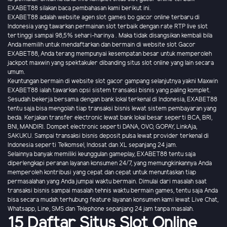
EXABET88 silakan baca pembahasan kami berikut ini.
EXABET88 adalah website agen slot games bo gacor online terbaru di
Indonesia yang tawarkan permainan slot terbaik dengan rate RTP live slot
tertinggi sampai 98,5% sehari-harinya . Maka tidak disangsikan kembali bila
Anda memilih untuk mendaftarkan dan bermain di website slot Gacor
EXABET88, Anda terang mempunyai kesempatan besar untuk memperoleh
jackpot maxwin yang spektakuler dibanding situs slot online yang lain secara
umum.
Keuntungan bermain di website slot gacor gampang selanjutnya yakni Maxwin
EXABET88 ialah tawarkan opsi sistem transaksi bisnis yang paling komplet.
Sesudah bekerja bersama dengan bank lokal terkenal di Indonesia, EXABET88
tentu saja bisa mengolah tiap transaksi bisnis lewat sistem pembayaran yang
beda. Kerjakan transfer electronic lewat bank lokal besar seperti BCA, BRI,
BNI, MANDIRI. Dompet electronic seperti DANA, OVO, GOPAY, LinkAja,
SAKUKU. Sampai transaksi bisnis deposit pulsa lewat provider terkenal di
Indonesia seperti Telkomsel, Indosat dan XL sepanjang 24 jam.
Selainnya banyak memiliki keunggulan gameplay, EXABET88 tentu saja
diperlengkapi peranan layanan konsumen 24/7, yang memungkinkannya Anda
memperoleh kontribusi yang cepat dan cepat untuk menuntaskan tiap
permasalahan yang Anda jumpai waktu bermain. Dimulai dari masalah saat
transaksi bisnis sampai masalah tehnis waktu bermain games, tentu saja Anda
bisa secara mudah terhubung feature layanan konsumen kami lewat Live Chat,
Whatsapp, Line, SMS dan Telephone sepanjang 24 jam tanpa masalah.
15 Daftar Situs Slot Online