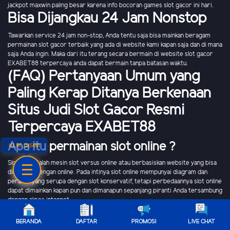
jackpot maxwin paling besar karena info bocoran games slot gacor ini hari.
Bisa Dijangkau 24 Jam Nonstop
Tawarkan service 24 jam non-stop, Anda tentu saja bisa mainkan beragam
permainan slot gacor terbaik yang ada di website kami kapan saja dan di mana
saja Anda ingin. Maka dari itu terang secara bermain di website slot gacor
EXABET88 terpercaya anda dapat bermain tanpa batasan waktu.
(FAQ) Pertanyaan Umum yang
Paling Kerap Ditanya Berkenaan
Situs Judi Slot Gacor Resmi
Terpercaya EXABET88
Apa itu permainan slot online ?
KLIK DISINI
Slot online ialah mesin slot versus online atau berbasiskan website yang bisa
dimainkan dengan online. Pada intinya slot online mempunyai diagram dan
peranan yang serupa dengan slot konservatif, tetapi perbedaannya slot online
dapat dimainkan kapan pun dan dimanapun sepanjang piranti Anda tersambung
dengan akses internet.
Apakah yang dimaksud RTP di dalam
BERANDA
DAFTAR
PROMOSI
LIVE CHAT
permainan slot ?