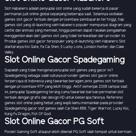
Slot Habanero adalah penyuplai slot online yang sudah bekerja di pasar
permainan judi online global sepanjang beberapa saat. Selainnya sediakan
games slot gacor terbaik dengan prosentase pembayaran tertinggi, tiap
games slot yang di-launching oleh habanero populer mempunyai diagram yang
cantik dan animasi yang memikat, hingga pemain dapat rasakan pengalaman
menggembirakan dari games slot yang tidak terlewatkan dari provider ini.
Produk games slot gacor terpopuler yang di-launching oleh Habanero Slot
diantaranya Koi Gate, Fa Cai Shen, 5 Lucky Lions, London Hunter, dan Cake
Valley.
Slot Online Gacor Spadegaming
Siapakah yang tidak mengenal penyuplai slot games yang gacor ini?
Spadegaming sebagai salah satunya provider games slot gacor online
terpercaya di Indonesia yang tawarkan beragam jenis games slot terbaik
dengan prosentase RTP yang lebih tinggi. Aktif semenjak 2008 sampai saat
ini, penyuplai Spadegaming terang cuma tawarkan barisan permainan slot
terbaik dengan grafis dan design HD untuk beberapa fansnya. Referensi
games slot online paling hebat yang wajib kamu memainkan pada provider
Spadegaming gacor slot games ialah Cai Shen 888, Tiger Warrior, Lucky Koi,
Kung Fu Dragon, Fist Of God.
Slot Online Gacor PG Soft
Pocket Gaming Soft ataupun lebih dikenali PG Soft ialah tempat untuk bermain