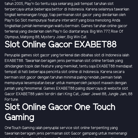
tahun 2005, Play'n Go tentu saja sekarang jadi tempat taruhan slot
terpercaya untuk beberapa bettor di Indonesia. Karena selainnya tawarkan
tingkat kemenangan tinggi, tiap permainan slot gacor yang diedarkan oleh
Play'n Go Slot mempunyai feature interaktif yang bisa menolong Anda
tingkatkan jumlah kemenangan waktu bermain. Games taruhan online gacor
terkenal yang diedarkan oleh Play'n Go diantaranya: Big Win 777, Rise Of
Olympus, Mahjong 88, Mystery Joker, Big Win Cat.
Slot Online Gacor EXABET88
Penyuplai games slot gacor yang terkenal dan dibahas slot di Indonesia ialah
EXABET88. Tawarkan beragam jenis permainan slot online terbaik yang
dihidangkan topik dan feature yang memikat, tentu saja EXABET88 mendapat
tempat di hati beberapa pencinta slot online di Indonesia. Karena secara
bermain slot gacor dengan taruhan minimal paling rendah, pemain telah
mempunyai kesempatan besar untuk memperoleh jackpot maxwin dengan
jumlah yang fenomenal. Games EXABET88 paling dipercaya di website slot
Gacor EXABET88 yakni terdiri dari King Cat, Joker Jewel 88, Jungle Jam, 88
Fortune.
Slot Online Gacor One Touch
Gaming
OneTouch Gaming ialah penyuplai service slot online terpenting yang
tawarkan beragam jenis permainan slot Gacor gampang untuk memenangi