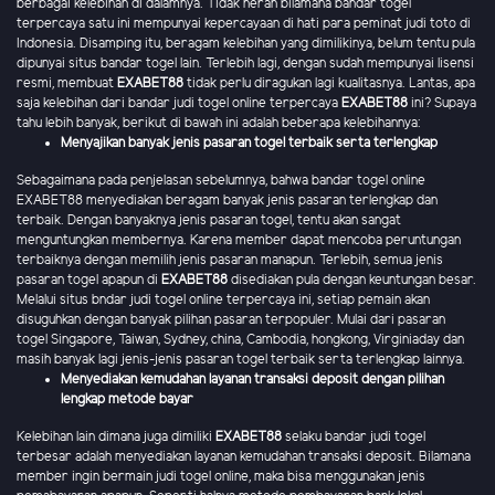
berbagai kelebihan di dalamnya. Tidak heran bilamana bandar togel
terpercaya satu ini mempunyai kepercayaan di hati para peminat judi toto di
Indonesia. Disamping itu, beragam kelebihan yang dimilikinya, belum tentu pula
dipunyai situs bandar togel lain. Terlebih lagi, dengan sudah mempunyai lisensi
resmi, membuat
EXABET88
tidak perlu diragukan lagi kualitasnya. Lantas, apa
saja kelebihan dari bandar judi togel online terpercaya
EXABET88
ini? Supaya
tahu lebih banyak, berikut di bawah ini adalah beberapa kelebihannya:
Menyajikan banyak jenis pasaran togel terbaik serta terlengkap
Sebagaimana pada penjelasan sebelumnya, bahwa bandar togel online
EXABET88 menyediakan beragam banyak jenis pasaran terlengkap dan
terbaik. Dengan banyaknya jenis pasaran togel, tentu akan sangat
menguntungkan membernya. Karena member dapat mencoba peruntungan
terbaiknya dengan memilih jenis pasaran manapun. Terlebih, semua jenis
pasaran togel apapun di
EXABET88
disediakan pula dengan keuntungan besar.
Melalui situs bndar judi togel online terpercaya ini, setiap pemain akan
disuguhkan dengan banyak pilihan pasaran terpopuler. Mulai dari pasaran
togel Singapore, Taiwan, Sydney, china, Cambodia, hongkong, Virginiaday dan
masih banyak lagi jenis-jenis pasaran togel terbaik serta terlengkap lainnya.
Menyediakan kemudahan layanan transaksi deposit dengan pilihan
lengkap metode bayar
Kelebihan lain dimana juga dimiliki
EXABET88
selaku bandar judi togel
terbesar adalah menyediakan layanan kemudahan transaksi deposit. Bilamana
member ingin bermain judi togel online, maka bisa menggunakan jenis