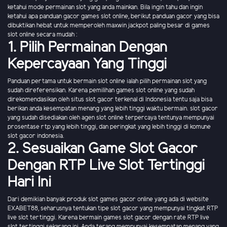
ketahui mode permainan slot yang anda mainkan. Bila ingin tahu dan ingin
ketahui apa panduan gacor games slot online, berikut panduan gacor yang bisa
dibuktikan hebat untuk memperoleh maxwin jackpot paling besar di games
slot online secara mudah :
1. Pilih Permainan Dengan
Kepercayaan Yang Tinggi
Panduan pertama untuk bermain slot online ialah pilih permainan slot yang
sudah direferensikan. Karena pemilihan games slot online yang sudah
direkomendasikan oleh situs slot gacor terkenal di Indonesia tentu saja bisa
berikan anda kesempatan menang yang lebih tinggi waktu bermain. slot gacor
yang sudah disediakan oleh agen slot online terpercaya tentunya mempunyai
prosentase rtp yang lebih tinggi, dan peringkat yang lebih tinggi di komune
slot gacor indonesia.
2. Sesuaikan Game Slot Gacor
Dengan RTP Live Slot Tertinggi
Hari Ini
Dari demikian banyak produk slot games gacor online yang ada di website
EXABET88, seharusnya tentukan tipe slot gacor yang mempunyai tingkat RTP
live slot tertinggi. Karena bermain games slot gacor dengan rate RTP live
slot tertinggi sekarang ini, Anda terang mempunyai kesempatan menang yang