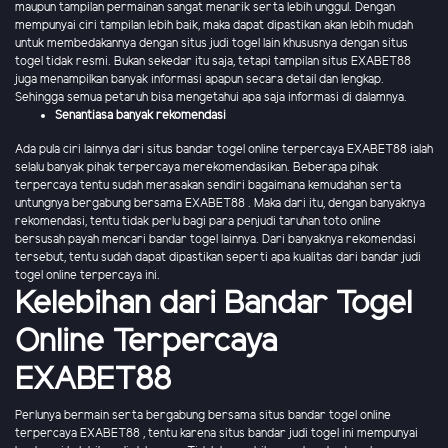
maupun tampilan permainan sangat menarik serta lebih unggul. Dengan
mempunyai ciri tampilan lebih baik, maka dapat dipastikan akan lebih mudah
untuk membedakannya dengan situs judi togel lain khususnya dengan situs
togel tidak resmi. Bukan sekedar itu saja, tetapi tampilan situs EXABET88
juga menampilkan banyak informasi apapun secara detail dan lengkap.
Sehingga semua petaruh bisa mengetahui apa saja informasi di dalamnya.
Senantiasa banyak rekomendasi
Ada pula ciri lainnya dari situs bandar togel online terpercaya EXABET88 ialah
selalu banyak pihak terpercaya merekomendasikan. Beberapa pihak
terpercaya tentu sudah merasakan sendiri bagaimana kemudahan serta
untungnya bergabung bersama EXABET88 . Maka dari itu, dengan banyaknya
rekomendasi, tentu tidak perlu bagi para penjudi taruhan toto online
bersusah payah mencari bandar togel lainnya. Dari banyaknya rekomendasi
tersebut, tentu sudah dapat dipastikan seperti apa kualitas dari bandar judi
togel online terpercaya ini.
Kelebihan dari Bandar Togel
Online Terpercaya
EXABET88
Perlunya bermain serta bergabung bersama situs bandar togel online
terpercaya EXABET88 , tentu karena situs bandar judi togel ini mempunyai