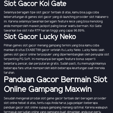
Slot Gacor Koi Gate
Selainnya beragam tipe slot gacor terbaik di atas, kamu bisa juga coba
keberuntungan di games slot gacor yang di-launching provider slot Habanero
ini. Karena selainnya tawarkan beragam feature kece yang bisa menolong
anda memperoleh maxwin jackpot paling besar waktu bermain. Koi Gate
tawarkan live slot rate RTP harian tinggi yang capai 96.89%.
Slot Gacor Lucky Neko
Pilihan games slot gacor menang gampang terkini yang bisa kamu coba
mainkan di situs EXABET88 gacor setelah itu Lucky Neko. Lucky Neko ialah
games slot gacor online terpopuler yang diperkembangkan oleh penyuplai slot
terpenting PG Soft. Ini mempunyai beragam feature bonus seperti
belantara, pencar, dan perputaran gratis. Sudah pasti, itu memungkinkannya
beberapa fans untuk memperoleh lebih beberapa keuntungan saat mereka
taruhan.
Panduan Gacor Bermain Slot
Online Gampang Maxwin
Sesudah mengenali produk slot game gacor terbaik dari beragam provider
slot online hebat di atas, tentu saja Anda harus juga pelajari beberapa
panduan gacor slot online supaya gampang menang optimal. Karena walaupun
termasuk perjudian online yang gampang buat dimainkan, anda pun perlu